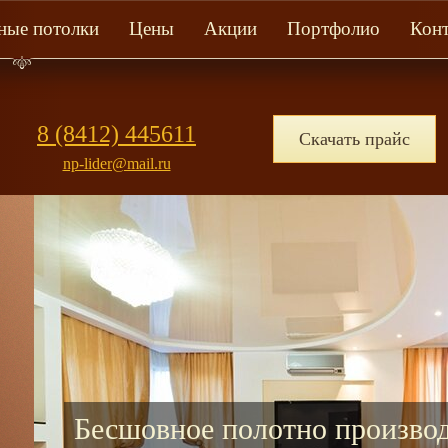
ные потолки
Цены
Акции
Портфолио
Кон
8 (8412) 445611
Скачать прайс
np-lider@mail.ru
льгия по