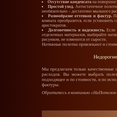
Отсутствие конденсата
на поверхност
Простой уход.
Антистатичное полотно 
необязательно – достаточно мыльного рас
Разнообразие оттенков и фактур.
По
комната преобразится, если установить 
аристократов.
Долговечность и надежность.
Если 
отделочных материалов, выбирайте натяж
рисунком, не изменится от сырости.
Натяжные полотна привлекают и стоим
Недорогие
Мы предлагаем только качественные п
расходов. Вы можете выбрать полот
подходящее и по стоимости, и по испо
фактуры.
Обратитесь в компанию «НаПотолок-п