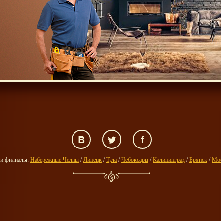
и филиалы:
Набережные Челны
/
Липецк
/
Тула
/
Чебоксары
/
Калининград
/
Брянск
/
Мо