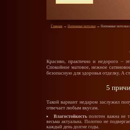
ене 350 рублей
Главная
→
Натяжные потолки
→
Натяжные потолки 
Красиво, практично и недорого – э
Спокойное матовое, нежное сатиновое
безопасную для здоровья отделку. А 
5 причи
Такой вариант недаром заслужил поп
отвечает любым вкусам.
Влагостойкость
полотен важна не то
весьма актуальна. Полотно не подверга
каждый день долгие годы.