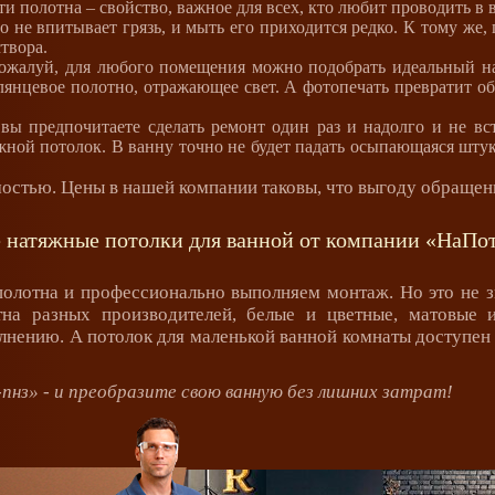
и полотна – свойство, важное для всех, кто любит проводить в
не впитывает грязь, и мыть его приходится редко. К тому же, 
твора.
жалуй, для любого помещения можно подобрать идеальный на
глянцевое полотно, отражающее свет. А фотопечать превратит 
вы предпочитаете сделать ремонт один раз и надолго и не вс
ной потолок. В ванну точно не будет падать осыпающаяся штук
остью. Цены в нашей компании таковы, что выгоду обращен
 натяжные потолки для ванной от компании «НаПо
олотна и профессионально выполняем монтаж. Но это не з
на разных производителей, белые и цветные, матовые 
лнению. А потолок для маленькой ванной комнаты доступен е
нз» - и преобразите свою ванную без лишних затрат!