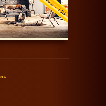
сква
/