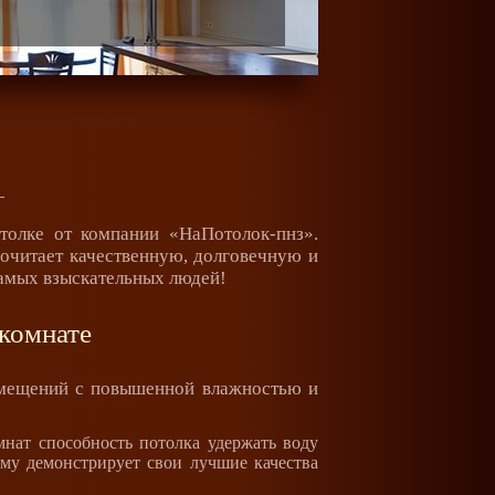
омпании НаПотолок-пнз
толке от компании «НаПотолок-пнз».
почитает качественную, долговечную и
самых взыскательных людей!
 комнате
помещений с повышенной влажностью и
мнат способность потолка удержать воду
ому демонстрирует свои лучшие качества