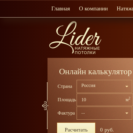
Главная
О компании
Натяж
Онлайн калькулятор
Россия
Страна
2
Площадь
м
...
Фактура
есшовное полотно производства Бе
Расчитать
0
руб.