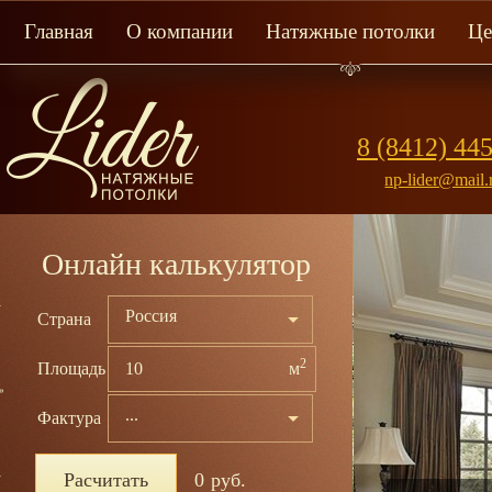
Главная
О компании
Натяжные потолки
Ц
8 (8412) 44
np-lider@mail.
Онлайн калькулятор
Россия
Страна
2
Площадь
м
...
Фактура
Расчитать
0
руб.