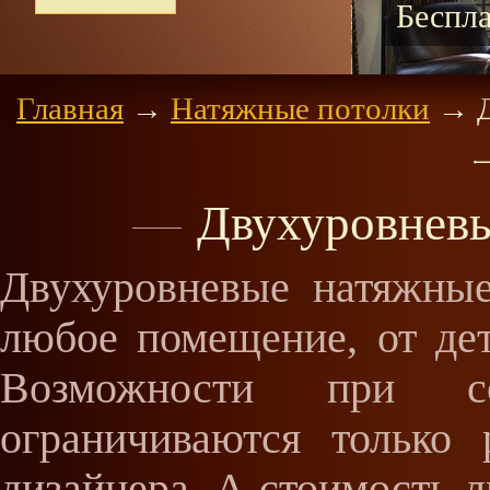
льтация
При за
Главная
→
Натяжные потолки
→
Д
Двухуровневы
Двухуровневые натяжные
любое помещение, от дет
Возможности при со
ограничиваются только
дизайнера. А стоимость л